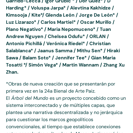
Garrido-Lecca / Igor Grubić * / Dor Guez* / D
Harding* / Voluspa Jarpa* / Alevtina Kakhidze /
Kimsooja / Kite*/ Glenda León / Jorge De León* /
Luz Lizarazo* / Carlos Martiel* / Oscar Murillo /
Plano Negativo* / Maria Nepomuceno* / Tuan
Andrew Nguyen / Chelsea Odufu* / ORLAN /
Antonio Pichillá / Verónica Riedel* / Christian
Salablanca* / Jaanus Samma / Mithu Sen* / Hiraki
Sawa / Balam Soto* / Jennifer Tee* / Gian Maria
Tosatti */ Simón Vega* / Martín Wannam / Zhang Xu
Zhan.
*Obras de nueva creación que se presentarán por
primera vez en la 24a Bienal de Arte Paiz.
El
Árbol del Mundo
es un proyecto concebido como un
sistema interconectado y de múltiples capas, que
plantea una narrativa descentralizada y no jerárquica
para cuestionar los marcos geopolíticos
convencionales, al tiempo que establece conexiones