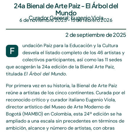
24a Bienal de Arte Paiz - El Árbol del
Mundo
Curador General: Eugenio Viola
6 de noviembre 2025 - 15 de febrero 2026
2 de septiembre de 2025
undación
Paiz para la Educación y la Cultura
F
desvela
el listado completo de los 46 artistas y
colectivos participantes, así como las 11 sedes
que acogerán la
24a
edición de la Bienal Arte Paiz,
titulada
El Árbol del Mundo.
Por primera vez en su historia, la Bienal de Arte Paiz
reúne a artistas de los cinco continentes. Curada por el
reconocido crítico y curador italiano Eugenio Viola,
director artístico del Museo de Arte Moderno de
Bogotá (MAMBO) en Colombia, esta 24ª edición se ha
ampliado a una escala sin precedentes en términos de
ambición, alcance y número de artistas, con obras